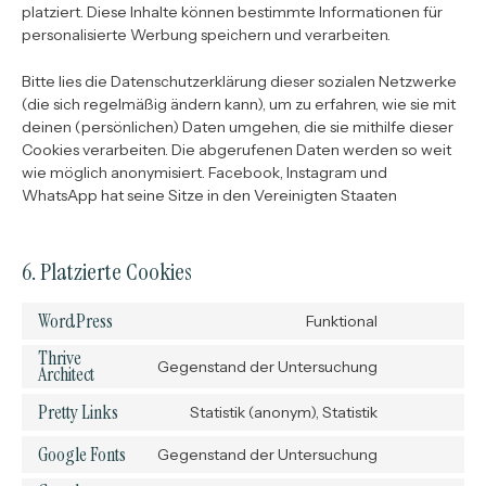
platziert. Diese Inhalte können bestimmte Informationen für
personalisierte Werbung speichern und verarbeiten.
Bitte lies die Datenschutzerklärung dieser sozialen Netzwerke
(die sich regelmäßig ändern kann), um zu erfahren, wie sie mit
deinen (persönlichen) Daten umgehen, die sie mithilfe dieser
Cookies verarbeiten. Die abgerufenen Daten werden so weit
wie möglich anonymisiert. Facebook, Instagram und
WhatsApp hat seine Sitze in den Vereinigten Staaten
6. Platzierte Cookies
WordPress
Funktional
Consent
Thrive
to
Gegenstand der Untersuchung
Architect
Consent
service
to
Pretty Links
wordpress
Statistik (anonym), Statistik
Consent
service
to
Google Fonts
Gegenstand der Untersuchung
thrive-
Consent
service
architect