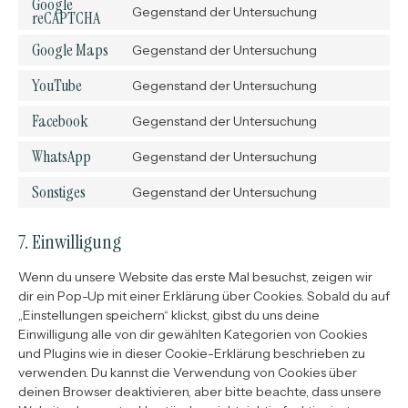
Google
to
Gegenstand der Untersuchung
pretty-
reCAPTCHA
Consent
service
links
to
Google Maps
google-
Gegenstand der Untersuchung
Consent
service
fonts
to
YouTube
Gegenstand der Untersuchung
google-
Consent
service
recaptcha
to
Facebook
Gegenstand der Untersuchung
google-
Consent
service
maps
to
WhatsApp
Gegenstand der Untersuchung
youtube
Consent
service
to
Sonstiges
Gegenstand der Untersuchung
facebook
Consent
service
to
whatsapp
7. Einwilligung
service
sonstiges
Wenn du unsere Website das erste Mal besuchst, zeigen wir
dir ein Pop-Up mit einer Erklärung über Cookies. Sobald du auf
„Einstellungen speichern“ klickst, gibst du uns deine
Einwilligung alle von dir gewählten Kategorien von Cookies
und Plugins wie in dieser Cookie-Erklärung beschrieben zu
verwenden. Du kannst die Verwendung von Cookies über
deinen Browser deaktivieren, aber bitte beachte, dass unsere